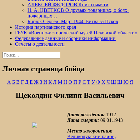
АЛЕКСЕЙ ФЕДОРОВ Книга памяти
Н. А. ЦВЕТКОВ О друзьях-товарищах, о боях-
пожарищах…
Бирюк Сергей. Март 1944. Битва за Псков
История партизанского края
ГБУК «Военно-исторический музей Псковской области»
Федеральные данные и сборники информации
Отчеты о деятельности
Найти:
Личная страница бойца
А
Б
В
Г
Д
Е
Ж
З
И
К
Л
М
Н
О
П
Р
С
Т
У
Ф
Х
Ч
Ш
Щ
Ю
Я
Щеколдин Филипп Васильевич
Дата рождения:
1912
Дата смерти:
09.01.1943
Место захоронения:
Великолукский район,