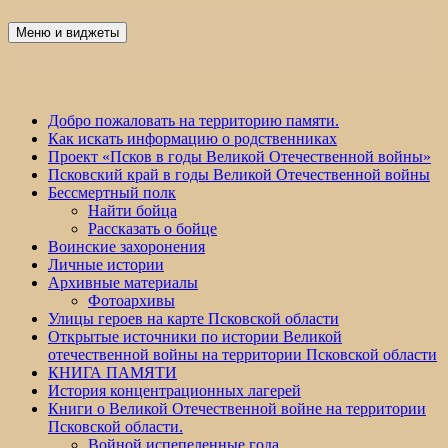
Перейти
к
Меню и виджеты
Победа 60
содержимому
Добро пожаловать на территорию памяти.
Как искать информацию о родственниках
Проект «Псков в годы Великой Отечественной войны»
Псковский край в годы Великой Отечественной войны
Бессмертный полк
Найти бойца
Рассказать о бойце
Воинские захоронения
Личные истории
Архивные материалы
Фотоархивы
Улицы героев на карте Псковской области
Открытые источники по истории Великой
отечественной войны на территории Псковской области
КНИГА ПАМЯТИ
История концентрационных лагерей
Книги о Великой Отечественной войне на территории
Псковской области.
Войной испепеленные года