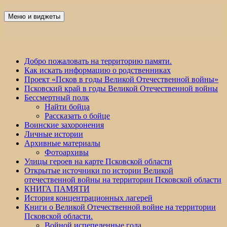
Перейти
к
Меню и виджеты
Победа 60
содержимому
Добро пожаловать на территорию памяти.
Как искать информацию о родственниках
Проект «Псков в годы Великой Отечественной войны»
Псковский край в годы Великой Отечественной войны
Бессмертный полк
Найти бойца
Рассказать о бойце
Воинские захоронения
Личные истории
Архивные материалы
Фотоархивы
Улицы героев на карте Псковской области
Открытые источники по истории Великой
отечественной войны на территории Псковской области
КНИГА ПАМЯТИ
История концентрационных лагерей
Книги о Великой Отечественной войне на территории
Псковской области.
Войной испепеленные года