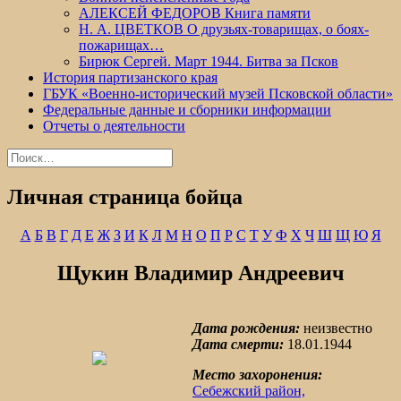
АЛЕКСЕЙ ФЕДОРОВ Книга памяти
Н. А. ЦВЕТКОВ О друзьях-товарищах, о боях-
пожарищах…
Бирюк Сергей. Март 1944. Битва за Псков
История партизанского края
ГБУК «Военно-исторический музей Псковской области»
Федеральные данные и сборники информации
Отчеты о деятельности
Найти:
Личная страница бойца
А
Б
В
Г
Д
Е
Ж
З
И
К
Л
М
Н
О
П
Р
С
Т
У
Ф
Х
Ч
Ш
Щ
Ю
Я
Щукин Владимир Андреевич
Дата рождения:
неизвестно
Дата смерти:
18.01.1944
Место захоронения:
Себежский район,