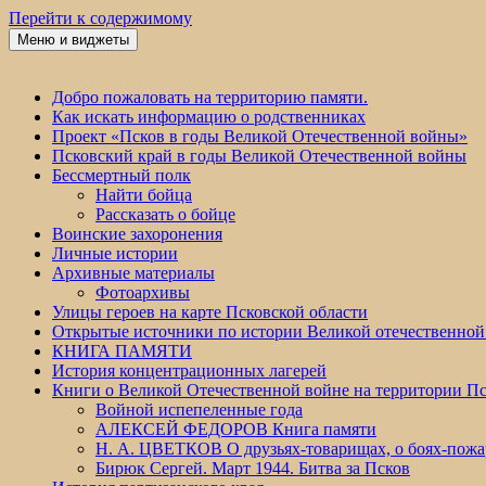
Перейти к содержимому
Меню и виджеты
Победа 60
Добро пожаловать на территорию памяти.
Как искать информацию о родственниках
Проект «Псков в годы Великой Отечественной войны»
Псковский край в годы Великой Отечественной войны
Бессмертный полк
Найти бойца
Рассказать о бойце
Воинские захоронения
Личные истории
Архивные материалы
Фотоархивы
Улицы героев на карте Псковской области
Открытые источники по истории Великой отечественной
КНИГА ПАМЯТИ
История концентрационных лагерей
Книги о Великой Отечественной войне на территории Пс
Войной испепеленные года
АЛЕКСЕЙ ФЕДОРОВ Книга памяти
Н. А. ЦВЕТКОВ О друзьях-товарищах, о боях-по
Бирюк Сергей. Март 1944. Битва за Псков