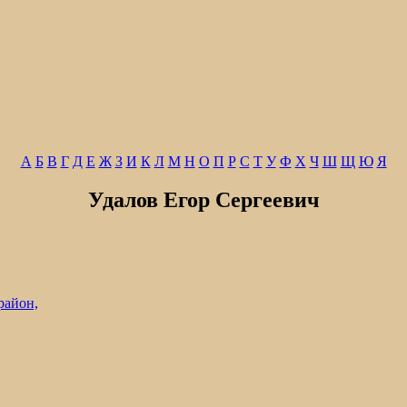
А
Б
В
Г
Д
Е
Ж
З
И
К
Л
М
Н
О
П
Р
С
Т
У
Ф
Х
Ч
Ш
Щ
Ю
Я
Удалов Егор Сергеевич
район,