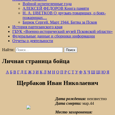
Войной испепеленные года
АЛЕКСЕЙ ФЕДОРОВ Книга памяти
Н. А. ЦВЕТКОВ О друзьях-товарищах, о боях-
пожарищах…
Бирюк Сергей. Март 1944. Битва за Псков
История партизанского края
ГБУК «Военно-исторический музей Псковской области»
Федеральные данные и сборники информации
Отчеты о деятельности
Найти:
Личная страница бойца
А
Б
В
Г
Д
Е
Ж
З
И
К
Л
М
Н
О
П
Р
С
Т
У
Ф
Х
Ч
Ш
Щ
Ю
Я
Щербаков Иван Николаевич
Дата рождения:
неизвестно
Дата смерти:
мар.44
Место захоронения: