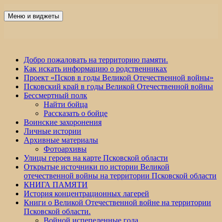
Перейти
к
Меню и виджеты
Победа 60
содержимому
Добро пожаловать на территорию памяти.
Как искать информацию о родственниках
Проект «Псков в годы Великой Отечественной войны»
Псковский край в годы Великой Отечественной войны
Бессмертный полк
Найти бойца
Рассказать о бойце
Воинские захоронения
Личные истории
Архивные материалы
Фотоархивы
Улицы героев на карте Псковской области
Открытые источники по истории Великой
отечественной войны на территории Псковской области
КНИГА ПАМЯТИ
История концентрационных лагерей
Книги о Великой Отечественной войне на территории
Псковской области.
Войной испепеленные года