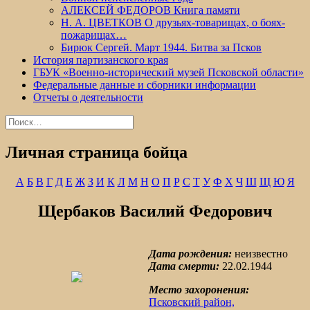
АЛЕКСЕЙ ФЕДОРОВ Книга памяти
Н. А. ЦВЕТКОВ О друзьях-товарищах, о боях-
пожарищах…
Бирюк Сергей. Март 1944. Битва за Псков
История партизанского края
ГБУК «Военно-исторический музей Псковской области»
Федеральные данные и сборники информации
Отчеты о деятельности
Найти:
Личная страница бойца
А
Б
В
Г
Д
Е
Ж
З
И
К
Л
М
Н
О
П
Р
С
Т
У
Ф
Х
Ч
Ш
Щ
Ю
Я
Щербаков Василий Федорович
Дата рождения:
неизвестно
Дата смерти:
22.02.1944
Место захоронения:
Псковский район,