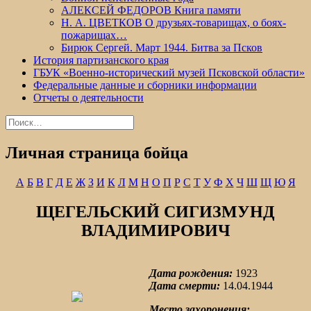
АЛЕКСЕЙ ФЕДОРОВ Книга памяти
Н. А. ЦВЕТКОВ О друзьях-товарищах, о боях-
пожарищах…
Бирюк Сергей. Март 1944. Битва за Псков
История партизанского края
ГБУК «Военно-исторический музей Псковской области»
Федеральные данные и сборники информации
Отчеты о деятельности
Найти:
Личная страница бойца
А
Б
В
Г
Д
Е
Ж
З
И
К
Л
М
Н
О
П
Р
С
Т
У
Ф
Х
Ч
Ш
Щ
Ю
Я
ЩЕГЕЛЬСКИЙ СИГИЗМУНД
ВЛАДИМИРОВИЧ
Дата рождения:
1923
Дата смерти:
14.04.1944
Место захоронения: