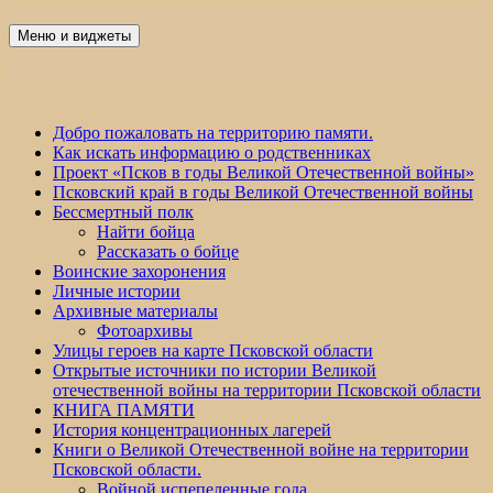
Перейти
к
Меню и виджеты
Победа 60
содержимому
Добро пожаловать на территорию памяти.
Как искать информацию о родственниках
Проект «Псков в годы Великой Отечественной войны»
Псковский край в годы Великой Отечественной войны
Бессмертный полк
Найти бойца
Рассказать о бойце
Воинские захоронения
Личные истории
Архивные материалы
Фотоархивы
Улицы героев на карте Псковской области
Открытые источники по истории Великой
отечественной войны на территории Псковской области
КНИГА ПАМЯТИ
История концентрационных лагерей
Книги о Великой Отечественной войне на территории
Псковской области.
Войной испепеленные года