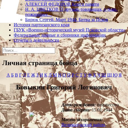
АЛЕКСЕЙ ФЕДОРОВ Книга памяти
Н. А. ЦВЕТКОВ О друзьях-товарищах, о боях-
пожарищах…
Бирюк Сергей. Март 1944. Битва за Псков
История партизанского края
ГБУК «Военно-исторический музей Псковской области»
Федеральные данные и сборники информации
Отчеты о деятельности
Найти:
Личная страница бойца
А
Б
В
Г
Д
Е
Ж
З
И
К
Л
М
Н
О
П
Р
С
Т
У
Ф
Х
Ч
Ш
Щ
Ю
Я
Бовыкин Григорий Логинович
Дата рождения:
неизвестно
Дата смерти:
15.01.1944
Место захоронения:
Великолукский район,