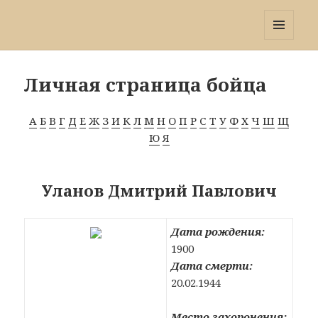
Победа 60
МЕНЮ
И
ВИДЖЕТЫ
Личная страница бойца
А
Б
В
Г
Д
Е
Ж
З
И
К
Л
М
Н
О
П
Р
С
Т
У
Ф
Х
Ч
Ш
Щ
Ю
Я
Уланов Дмитрий Павлович
Дата рождения:
1900
Дата смерти:
20.02.1944
Место захоронения: