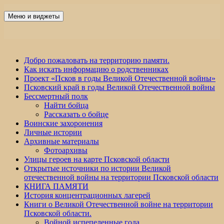
Перейти
к
Меню и виджеты
Победа 60
содержимому
Добро пожаловать на территорию памяти.
Как искать информацию о родственниках
Проект «Псков в годы Великой Отечественной войны»
Псковский край в годы Великой Отечественной войны
Бессмертный полк
Найти бойца
Рассказать о бойце
Воинские захоронения
Личные истории
Архивные материалы
Фотоархивы
Улицы героев на карте Псковской области
Открытые источники по истории Великой
отечественной войны на территории Псковской области
КНИГА ПАМЯТИ
История концентрационных лагерей
Книги о Великой Отечественной войне на территории
Псковской области.
Войной испепеленные года