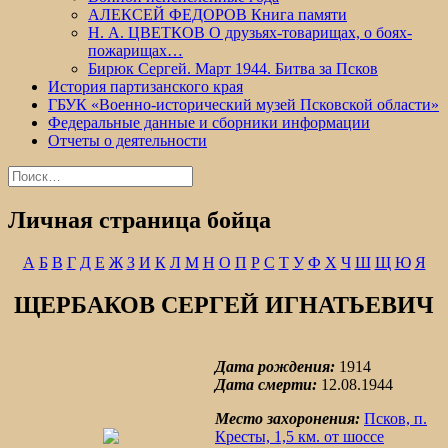
АЛЕКСЕЙ ФЕДОРОВ Книга памяти
Н. А. ЦВЕТКОВ О друзьях-товарищах, о боях-
пожарищах…
Бирюк Сергей. Март 1944. Битва за Псков
История партизанского края
ГБУК «Военно-исторический музей Псковской области»
Федеральные данные и сборники информации
Отчеты о деятельности
Найти:
Личная страница бойца
А
Б
В
Г
Д
Е
Ж
З
И
К
Л
М
Н
О
П
Р
С
Т
У
Ф
Х
Ч
Ш
Щ
Ю
Я
ЩЕРБАКОВ СЕРГЕЙ ИГНАТЬЕВИЧ
Дата рождения:
1914
Дата смерти:
12.08.1944
Место захоронения:
Псков, п.
Кресты, 1,5 км. от шоссе