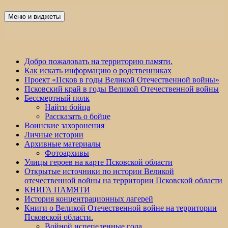
Перейти
к
Меню и виджеты
Победа 60
содержимому
Добро пожаловать на территорию памяти.
Как искать информацию о родственниках
Проект «Псков в годы Великой Отечественной войны»
Псковский край в годы Великой Отечественной войны
Бессмертный полк
Найти бойца
Рассказать о бойце
Воинские захоронения
Личные истории
Архивные материалы
Фотоархивы
Улицы героев на карте Псковской области
Открытые источники по истории Великой
отечественной войны на территории Псковской области
КНИГА ПАМЯТИ
История концентрационных лагерей
Книги о Великой Отечественной войне на территории
Псковской области.
Войной испепеленные года