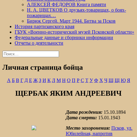
АЛЕКСЕЙ ФЕДОРОВ Книга памяти
Н. А. ЦВЕТКОВ О друзьях-товарищах, о боях-
пожарищах…
Бирюк Сергей. Март 1944. Битва за Псков
История партизанского края
ГБУК «Военно-исторический музей Псковской области»
Федеральные данные и сборники информации
Отчеты о деятельности
Найти:
Личная страница бойца
А
Б
В
Г
Д
Е
Ж
З
И
К
Л
М
Н
О
П
Р
С
Т
У
Ф
Х
Ч
Ш
Щ
Ю
Я
ЩЕРБАК ЯКИМ АНДРЕЕВИЧ
Дата рождения:
15.10.1894
Дата смерти:
15.01.1943
Место захоронения:
Псков, ул.
Юбилейная, напротив