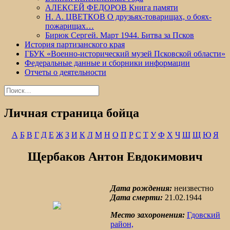
АЛЕКСЕЙ ФЕДОРОВ Книга памяти
Н. А. ЦВЕТКОВ О друзьях-товарищах, о боях-
пожарищах…
Бирюк Сергей. Март 1944. Битва за Псков
История партизанского края
ГБУК «Военно-исторический музей Псковской области»
Федеральные данные и сборники информации
Отчеты о деятельности
Найти:
Личная страница бойца
А
Б
В
Г
Д
Е
Ж
З
И
К
Л
М
Н
О
П
Р
С
Т
У
Ф
Х
Ч
Ш
Щ
Ю
Я
Щербаков Антон Евдокимович
Дата рождения:
неизвестно
Дата смерти:
21.02.1944
Место захоронения:
Гдовский
район,