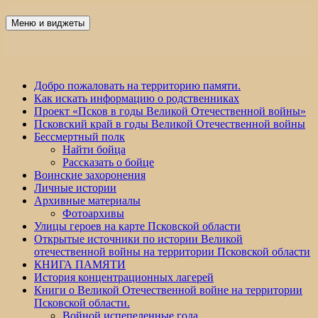
Перейти
к
Меню и виджеты
Победа 60
содержимому
Добро пожаловать на территорию памяти.
Как искать информацию о родственниках
Проект «Псков в годы Великой Отечественной войны»
Псковский край в годы Великой Отечественной войны
Бессмертный полк
Найти бойца
Рассказать о бойце
Воинские захоронения
Личные истории
Архивные материалы
Фотоархивы
Улицы героев на карте Псковской области
Открытые источники по истории Великой
отечественной войны на территории Псковской области
КНИГА ПАМЯТИ
История концентрационных лагерей
Книги о Великой Отечественной войне на территории
Псковской области.
Войной испепеленные года