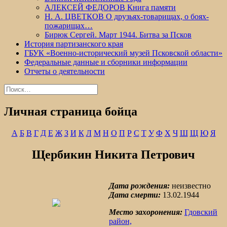
АЛЕКСЕЙ ФЕДОРОВ Книга памяти
Н. А. ЦВЕТКОВ О друзьях-товарищах, о боях-
пожарищах…
Бирюк Сергей. Март 1944. Битва за Псков
История партизанского края
ГБУК «Военно-исторический музей Псковской области»
Федеральные данные и сборники информации
Отчеты о деятельности
Найти:
Личная страница бойца
А
Б
В
Г
Д
Е
Ж
З
И
К
Л
М
Н
О
П
Р
С
Т
У
Ф
Х
Ч
Ш
Щ
Ю
Я
Щербикин Никита Петрович
Дата рождения:
неизвестно
Дата смерти:
13.02.1944
Место захоронения:
Гдовский
район,