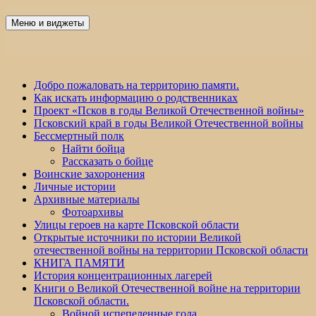
Перейти
к
Меню и виджеты
Победа 60
содержимому
Добро пожаловать на территорию памяти.
Как искать информацию о родственниках
Проект «Псков в годы Великой Отечественной войны»
Псковский край в годы Великой Отечественной войны
Бессмертный полк
Найти бойца
Рассказать о бойце
Воинские захоронения
Личные истории
Архивные материалы
Фотоархивы
Улицы героев на карте Псковской области
Открытые источники по истории Великой
отечественной войны на территории Псковской области
КНИГА ПАМЯТИ
История концентрационных лагерей
Книги о Великой Отечественной войне на территории
Псковской области.
Войной испепеленные года