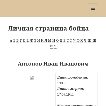
Победа 60
МЕНЮ
И
ВИДЖЕТЫ
Личная страница бойца
А
Б
В
Г
Д
Е
Ж
З
И
К
Л
М
Н
О
П
Р
С
Т
У
Ф
Х
Ч
Ш
Щ
Ю
Я
Антонов Иван Иванович
Дата рождения:
1903
Дата смерти:
17.07.1944
Место захоронения: