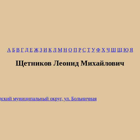
А
Б
В
Г
Д
Е
Ж
З
И
К
Л
М
Н
О
П
Р
С
Т
У
Ф
Х
Ч
Ш
Щ
Ю
Я
Щетников Леонид Михайлович
дский муниципальный округ, ул. Больничная