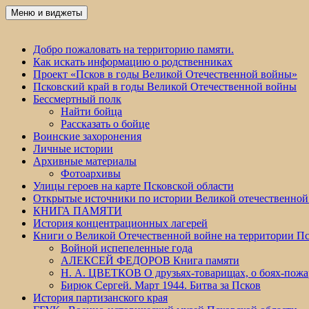
Перейти
Меню и виджеты
Победа 60
к
содержимому
Добро пожаловать на территорию памяти.
Как искать информацию о родственниках
Проект «Псков в годы Великой Отечественной войны»
Псковский край в годы Великой Отечественной войны
Бессмертный полк
Найти бойца
Рассказать о бойце
Воинские захоронения
Личные истории
Архивные материалы
Фотоархивы
Улицы героев на карте Псковской области
Открытые источники по истории Великой отечественной
КНИГА ПАМЯТИ
История концентрационных лагерей
Книги о Великой Отечественной войне на территории Пс
Войной испепеленные года
АЛЕКСЕЙ ФЕДОРОВ Книга памяти
Н. А. ЦВЕТКОВ О друзьях-товарищах, о боях-по
Бирюк Сергей. Март 1944. Битва за Псков
История партизанского края