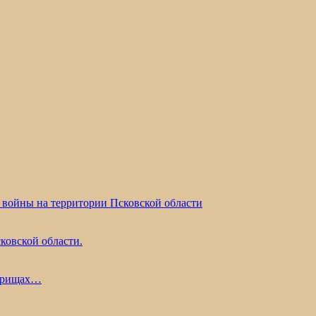
 войны на территории Псковской области
ковской области.
жарищах…