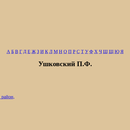
А
Б
В
Г
Д
Е
Ж
З
И
К
Л
М
Н
О
П
Р
С
Т
У
Ф
Х
Ч
Ш
Щ
Ю
Я
Ушковский П.Ф.
 район,