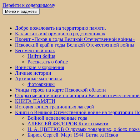
Перейти к содержимому
Меню и виджеты
Победа 60
Добро пожаловать на территорию памяти.
Как искать информацию о родственниках
Проект «Псков в годы Великой Отечественной войны»
Псковский край в годы Великой Отечественной войны
Бессмертный полк
Найти бойца
Рассказать о бойце
Воинские захоронения
Личные истории
Архивные материалы
Фотоархивы
Улицы героев на карте Псковской области
Открытые источники по истории Великой отечественной
КНИГА ПАМЯТИ
История концентрационных лагерей
Книги о Великой Отечественной войне на территории Пс
Войной испепеленные года
АЛЕКСЕЙ ФЕДОРОВ Книга памяти
Н. А. ЦВЕТКОВ О друзьях-товарищах, о боях-по
Бирюк Сергей. Март 1944. Битва за Псков