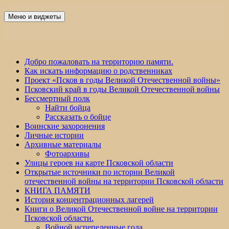
Перейти
к
Меню и виджеты
Победа 60
содержимому
Добро пожаловать на территорию памяти.
Как искать информацию о родственниках
Проект «Псков в годы Великой Отечественной войны»
Псковский край в годы Великой Отечественной войны
Бессмертный полк
Найти бойца
Рассказать о бойце
Воинские захоронения
Личные истории
Архивные материалы
Фотоархивы
Улицы героев на карте Псковской области
Открытые источники по истории Великой
отечественной войны на территории Псковской области
КНИГА ПАМЯТИ
История концентрационных лагерей
Книги о Великой Отечественной войне на территории
Псковской области.
Войной испепеленные года