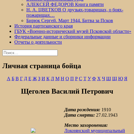
АЛЕКСЕЙ ФЕДОРОВ Книга памяти
Н. А. ЦВЕТКОВ О друзьях-товарищах, о боях-
пожарищах…
Бирюк Сергей. Март 1944. Битва за Псков
История партизанского края
ГБУК «Военно-исторический музей Псковской области»
Федеральные данные и сборники информации
Отчеты о деятельности
Найти:
Личная страница бойца
А
Б
В
Г
Д
Е
Ж
З
И
К
Л
М
Н
О
П
Р
С
Т
У
Ф
Х
Ч
Ш
Щ
Ю
Я
Щеголев Василий Петрович
Дата рождения:
1910
Дата смерти:
27.02.1943
Место захоронения:
Локнянский муниципальный