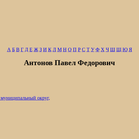
А
Б
В
Г
Д
Е
Ж
З
И
К
Л
М
Н
О
П
Р
С
Т
У
Ф
Х
Ч
Ш
Щ
Ю
Я
Антонов Павел Федорович
 муниципальный округ,