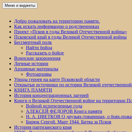
Перейти
Меню и виджеты
Победа 60
к
содержимому
Добро пожаловать на территорию памяти.
Как искать информацию о родственниках
Проект «Псков в годы Великой Отечественной войны»
Псковский край в годы Великой Отечественной войны
Бессмертный полк
Найти бойца
Рассказать о бойце
Воинские захоронения
Личные истории
Архивные материалы
Фотоархивы
Улицы героев на карте Псковской области
Открытые источники по истории Великой отечественной
КНИГА ПАМЯТИ
История концентрационных лагерей
Книги о Великой Отечественной войне на территории Пс
Войной испепеленные года
АЛЕКСЕЙ ФЕДОРОВ Книга памяти
Н. А. ЦВЕТКОВ О друзьях-товарищах, о боях-по
Бирюк Сергей. Март 1944. Битва за Псков
История партизанского края