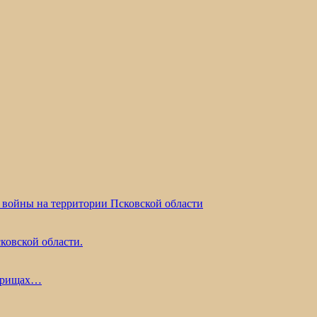
 войны на территории Псковской области
ковской области.
жарищах…