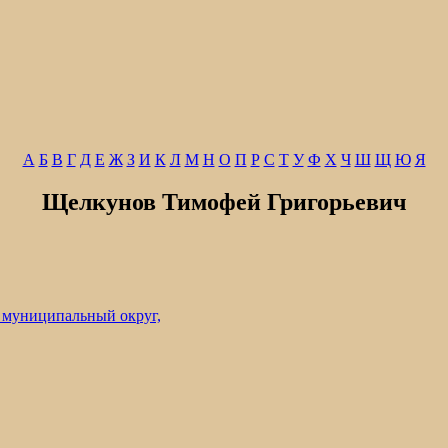
А
Б
В
Г
Д
Е
Ж
З
И
К
Л
М
Н
О
П
Р
С
Т
У
Ф
Х
Ч
Ш
Щ
Ю
Я
Щелкунов Тимофей Григорьевич
 муниципальный округ,