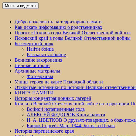
Перейти
Меню и виджеты
Победа 60
к
содержимому
Добро пожаловать на территорию памяти.
Как искать информацию о родственниках
Проект «Псков в годы Великой Отечественной войны»
Псковский край в годы Великой Отечественной войны
Бессмертный полк
Найти бойца
Рассказать о бойце
Воинские захоронения
Личные истории
Архивные материалы
Фотоархивы
Улицы героев на карте Псковской области
Открытые источники по истории Великой отечественной
КНИГА ПАМЯТИ
История концентрационных лагерей
Книги о Великой Отечественной войне на территории Пс
Войной испепеленные года
АЛЕКСЕЙ ФЕДОРОВ Книга памяти
Н. А. ЦВЕТКОВ О друзьях-товарищах, о боях-по
Бирюк Сергей. Март 1944. Битва за Псков
История партизанского края