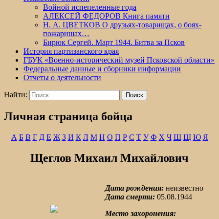
Войной испепеленные года
АЛЕКСЕЙ ФЕДОРОВ Книга памяти
Н. А. ЦВЕТКОВ О друзьях-товарищах, о боях-
пожарищах…
Бирюк Сергей. Март 1944. Битва за Псков
История партизанского края
ГБУК «Военно-исторический музей Псковской области»
Федеральные данные и сборники информации
Отчеты о деятельности
Найти:
Личная страница бойца
А
Б
В
Г
Д
Е
Ж
З
И
К
Л
М
Н
О
П
Р
С
Т
У
Ф
Х
Ч
Ш
Щ
Ю
Я
Щеглов Михаил Михайлович
Дата рождения:
неизвестно
Дата смерти:
05.08.1944
Место захоронения: