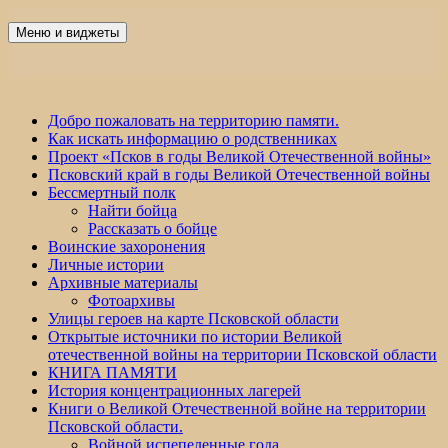
Перейти
к
Меню и виджеты
Победа 60
содержимому
Добро пожаловать на территорию памяти.
Как искать информацию о родственниках
Проект «Псков в годы Великой Отечественной войны»
Псковский край в годы Великой Отечественной войны
Бессмертный полк
Найти бойца
Рассказать о бойце
Воинские захоронения
Личные истории
Архивные материалы
Фотоархивы
Улицы героев на карте Псковской области
Открытые источники по истории Великой
отечественной войны на территории Псковской области
КНИГА ПАМЯТИ
История концентрационных лагерей
Книги о Великой Отечественной войне на территории
Псковской области.
Войной испепеленные года