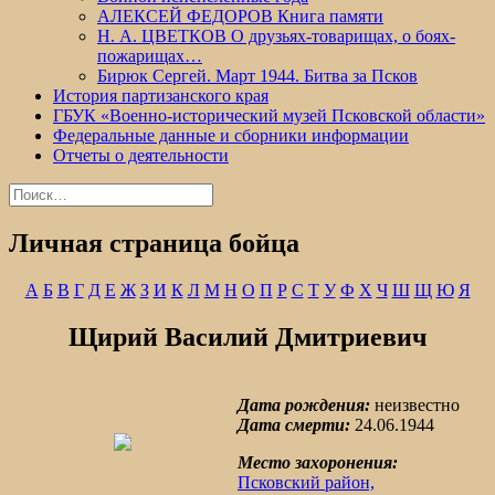
АЛЕКСЕЙ ФЕДОРОВ Книга памяти
Н. А. ЦВЕТКОВ О друзьях-товарищах, о боях-
пожарищах…
Бирюк Сергей. Март 1944. Битва за Псков
История партизанского края
ГБУК «Военно-исторический музей Псковской области»
Федеральные данные и сборники информации
Отчеты о деятельности
Найти:
Личная страница бойца
А
Б
В
Г
Д
Е
Ж
З
И
К
Л
М
Н
О
П
Р
С
Т
У
Ф
Х
Ч
Ш
Щ
Ю
Я
Щирий Василий Дмитриевич
Дата рождения:
неизвестно
Дата смерти:
24.06.1944
Место захоронения:
Псковский район,