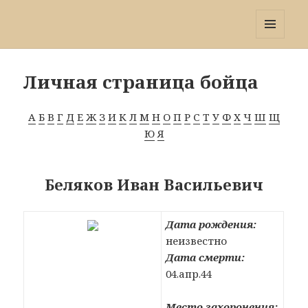
Победа 60
МЕНЮ
И
ВИДЖЕТЫ
Личная страница бойца
А
Б
В
Г
Д
Е
Ж
З
И
К
Л
М
Н
О
П
Р
С
Т
У
Ф
Х
Ч
Ш
Щ
Ю
Я
Беляков Иван Васильевич
Дата рождения:
неизвестно
Дата смерти:
04.апр.44
Место захоронения: