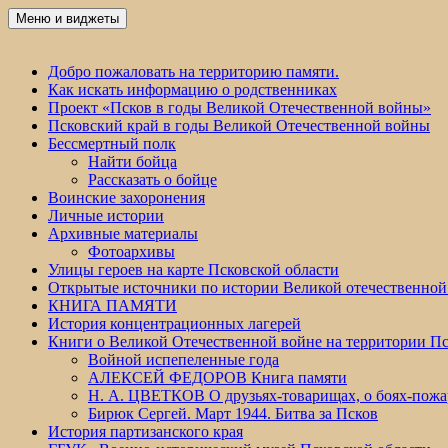
Перейти
Меню и виджеты
Победа 60
к
содержимому
Добро пожаловать на территорию памяти.
Как искать информацию о родственниках
Проект «Псков в годы Великой Отечественной войны»
Псковский край в годы Великой Отечественной войны
Бессмертный полк
Найти бойца
Рассказать о бойце
Воинские захоронения
Личные истории
Архивные материалы
Фотоархивы
Улицы героев на карте Псковской области
Открытые источники по истории Великой отечественной
КНИГА ПАМЯТИ
История концентрационных лагерей
Книги о Великой Отечественной войне на территории Пс
Войной испепеленные года
АЛЕКСЕЙ ФЕДОРОВ Книга памяти
Н. А. ЦВЕТКОВ О друзьях-товарищах, о боях-по
Бирюк Сергей. Март 1944. Битва за Псков
История партизанского края