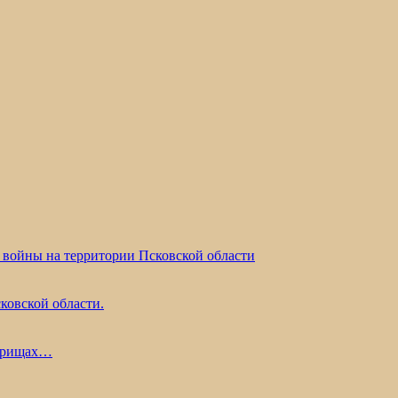
 войны на территории Псковской области
ковской области.
жарищах…