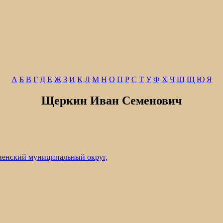
А
Б
В
Г
Д
Е
Ж
З
И
К
Л
М
Н
О
П
Р
С
Т
У
Ф
Х
Ч
Ш
Щ
Ю
Я
Щеркин Иван Семенович
ненский муниципальный округ,