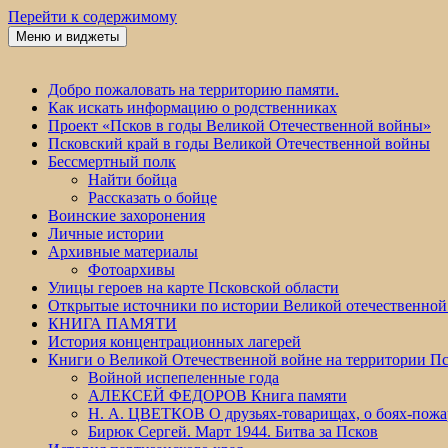
Перейти к содержимому
Меню и виджеты
Победа 60
Добро пожаловать на территорию памяти.
Как искать информацию о родственниках
Проект «Псков в годы Великой Отечественной войны»
Псковский край в годы Великой Отечественной войны
Бессмертный полк
Найти бойца
Рассказать о бойце
Воинские захоронения
Личные истории
Архивные материалы
Фотоархивы
Улицы героев на карте Псковской области
Открытые источники по истории Великой отечественной
КНИГА ПАМЯТИ
История концентрационных лагерей
Книги о Великой Отечественной войне на территории Пс
Войной испепеленные года
АЛЕКСЕЙ ФЕДОРОВ Книга памяти
Н. А. ЦВЕТКОВ О друзьях-товарищах, о боях-по
Бирюк Сергей. Март 1944. Битва за Псков