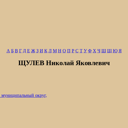
А
Б
В
Г
Д
Е
Ж
З
И
К
Л
М
Н
О
П
Р
С
Т
У
Ф
Х
Ч
Ш
Щ
Ю
Я
ЩУЛЕВ Николай Яковлевич
 муниципальный округ,