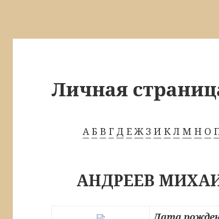
Личная страниц
А
Б
В
Г
Д
Е
Ж
З
И
К
Л
М
Н
О
АНДРЕЕВ МИХА
Дата рожден