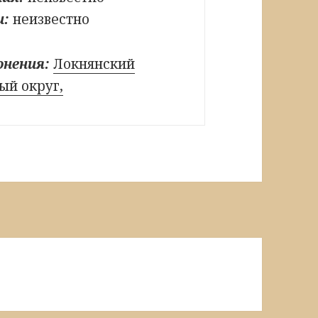
и:
неизвестно
онения:
Локнянский
й округ,