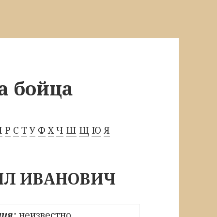
а бойца
П
Р
С
Т
У
Ф
Х
Ч
Ш
Щ
Ю
Я
ИЛ ИВАНОВИЧ
ия:
неизвестно