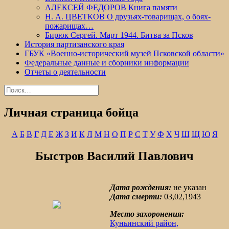
АЛЕКСЕЙ ФЕДОРОВ Книга памяти
Н. А. ЦВЕТКОВ О друзьях-товарищах, о боях-
пожарищах…
Бирюк Сергей. Март 1944. Битва за Псков
История партизанского края
ГБУК «Военно-исторический музей Псковской области»
Федеральные данные и сборники информации
Отчеты о деятельности
Найти:
Личная страница бойца
А
Б
В
Г
Д
Е
Ж
З
И
К
Л
М
Н
О
П
Р
С
Т
У
Ф
Х
Ч
Ш
Щ
Ю
Я
Быстров Василий Павлович
Дата рождения:
не указан
Дата смерти:
03,02,1943
Место захоронения:
Куньинский район,