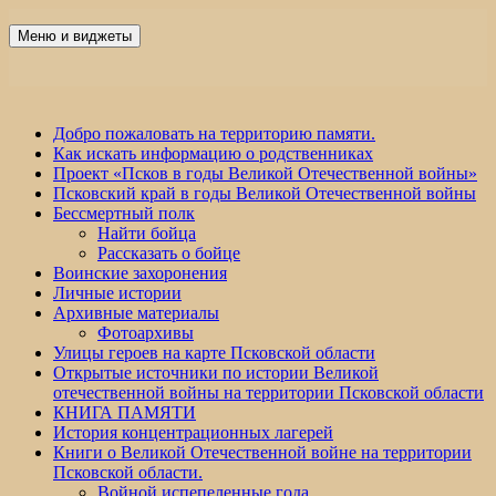
Перейти
к
Меню и виджеты
Победа 60
содержимому
Добро пожаловать на территорию памяти.
Как искать информацию о родственниках
Проект «Псков в годы Великой Отечественной войны»
Псковский край в годы Великой Отечественной войны
Бессмертный полк
Найти бойца
Рассказать о бойце
Воинские захоронения
Личные истории
Архивные материалы
Фотоархивы
Улицы героев на карте Псковской области
Открытые источники по истории Великой
отечественной войны на территории Псковской области
КНИГА ПАМЯТИ
История концентрационных лагерей
Книги о Великой Отечественной войне на территории
Псковской области.
Войной испепеленные года