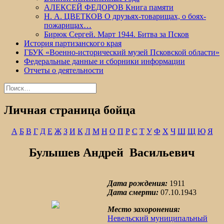
АЛЕКСЕЙ ФЕДОРОВ Книга памяти
Н. А. ЦВЕТКОВ О друзьях-товарищах, о боях-
пожарищах…
Бирюк Сергей. Март 1944. Битва за Псков
История партизанского края
ГБУК «Военно-исторический музей Псковской области»
Федеральные данные и сборники информации
Отчеты о деятельности
Найти:
Личная страница бойца
А
Б
В
Г
Д
Е
Ж
З
И
К
Л
М
Н
О
П
Р
С
Т
У
Ф
Х
Ч
Ш
Щ
Ю
Я
Булышев Андрей Васильевич
Дата рождения:
1911
Дата смерти:
07.10.1943
Место захоронения:
Невельский муниципальный