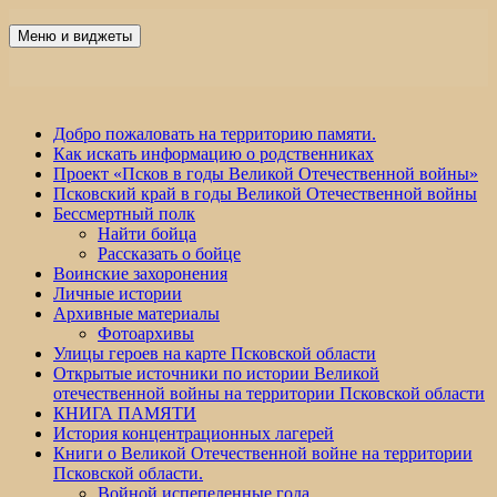
Перейти
к
Меню и виджеты
Победа 60
содержимому
Добро пожаловать на территорию памяти.
Как искать информацию о родственниках
Проект «Псков в годы Великой Отечественной войны»
Псковский край в годы Великой Отечественной войны
Бессмертный полк
Найти бойца
Рассказать о бойце
Воинские захоронения
Личные истории
Архивные материалы
Фотоархивы
Улицы героев на карте Псковской области
Открытые источники по истории Великой
отечественной войны на территории Псковской области
КНИГА ПАМЯТИ
История концентрационных лагерей
Книги о Великой Отечественной войне на территории
Псковской области.
Войной испепеленные года