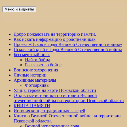
Перейти
к
Меню и виджеты
Победа 60
содержимому
Добро пожаловать на территорию памяти.
Как искать информацию о родственниках
Проект «Псков в годы Великой Отечественной войны»
Псковский край в годы Великой Отечественной войны
Бессмертный полк
Найти бойца
Рассказать о бойце
Воинские захоронения
Личные истории
Архивные материалы
Фотоархивы
Улицы героев на карте Псковской области
Открытые источники по истории Великой
отечественной войны на территории Псковской области
КНИГА ПАМЯТИ
История концентрационных лагерей
Книги о Великой Отечественной войне на территории
Псковской области.
Войной испепеленные года