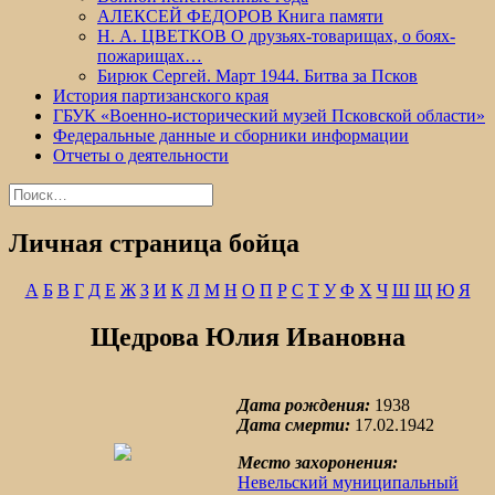
АЛЕКСЕЙ ФЕДОРОВ Книга памяти
Н. А. ЦВЕТКОВ О друзьях-товарищах, о боях-
пожарищах…
Бирюк Сергей. Март 1944. Битва за Псков
История партизанского края
ГБУК «Военно-исторический музей Псковской области»
Федеральные данные и сборники информации
Отчеты о деятельности
Найти:
Личная страница бойца
А
Б
В
Г
Д
Е
Ж
З
И
К
Л
М
Н
О
П
Р
С
Т
У
Ф
Х
Ч
Ш
Щ
Ю
Я
Щедрова Юлия Ивановна
Дата рождения:
1938
Дата смерти:
17.02.1942
Место захоронения:
Невельский муниципальный