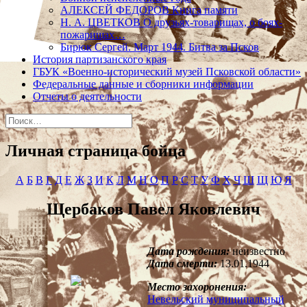
АЛЕКСЕЙ ФЕДОРОВ Книга памяти
Н. А. ЦВЕТКОВ О друзьях-товарищах, о боях-
пожарищах…
Бирюк Сергей. Март 1944. Битва за Псков
История партизанского края
ГБУК «Военно-исторический музей Псковской области»
Федеральные данные и сборники информации
Отчеты о деятельности
Найти:
Личная страница бойца
А
Б
В
Г
Д
Е
Ж
З
И
К
Л
М
Н
О
П
Р
С
Т
У
Ф
Х
Ч
Ш
Щ
Ю
Я
Щербаков Павел Яковлевич
Дата рождения:
неизвестно
Дата смерти:
13.01.1944
Место захоронения:
Невельский муниципальный