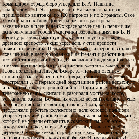
Командиром отряда бюро утвердило В. А. Пашкина,
комиссаром — Т. Я- Печатникова. На каждого партизана
пришлось по винтовке, по 120 патронов и по 2 гранаты. Свое
хозяйничанье в Гдове фашисты начали с расстрела
захваченных в плен раненых красноармейцев. В первый же
день оккупации города захватчики взорвали памятник В. И.
Ленину, разбили памятную доску, висевшую при входе в
древнюю крепость. А еще через день у стен крепости
появилась виселица. Первыми жертвами гитлеровцев стали
схва-ченный в лесу молоденький лейтенант и работники
местной типографии Леонид Герасимов и Владимир Яковлев,
отказавшиеся набирать распоряжения военного коменданта
Гдова полковника Лизера. Вскоре за «неповиновение»
фашисты сожгли деревню Ни-зовцы, а многих ее жителей
расстреляли… С первых дней оккупации в районе вспыхнуло
и нарастало пламя народной войны. Партизаны уничтожили
телефонную связь, сжигали и разбирали мосты на шоссе,
устраивали засады. Во многих лесных деревнях фашисты еще
не успели поставить свои гарнизоны. Люди, как и раньше,
продолжали работать коллективно: вели сенокос, начинали
уборку урожая. В районе оставалось немало колхозного скота,
который не успели отправить в советский тыл. Об этом
вскоре узнали оккупанты. В один из августовских дней в
деревню Смердье въехали три фашистских грузовика. Они
направились прямо к колхозной ферме. И началась бойня!