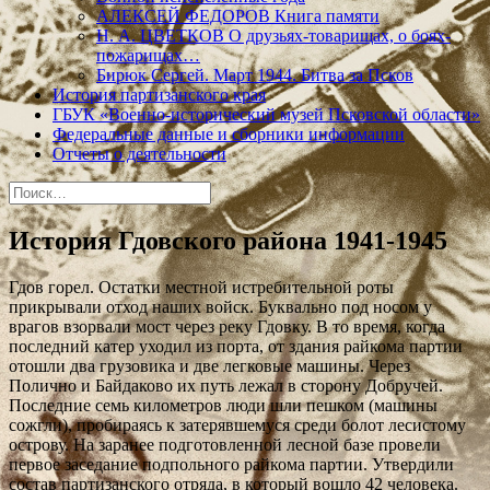
АЛЕКСЕЙ ФЕДОРОВ Книга памяти
Н. А. ЦВЕТКОВ О друзьях-товарищах, о боях-
пожарищах…
Бирюк Сергей. Март 1944. Битва за Псков
История партизанского края
ГБУК «Военно-исторический музей Псковской области»
Федеральные данные и сборники информации
Отчеты о деятельности
Найти:
История Гдовского района 1941-1945
Гдов горел. Остатки местной истребительной роты
прикрывали отход наших войск. Буквально под носом у
врагов взорвали мост через реку Гдовку. В то время, когда
последний катер уходил из порта, от здания райкома партии
отошли два грузовика и две легковые машины. Через
Полично и Байдаково их путь лежал в сторону Добручей.
Последние семь километров люди шли пешком (машины
сожгли), пробираясь к затерявшемуся среди болот лесистому
острову. На заранее подготовленной лесной базе провели
первое заседание подпольного райкома партии. Утвердили
состав партизанского отряда, в который вошло 42 человека.