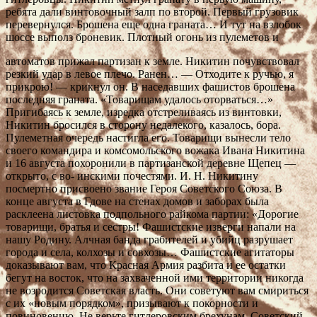
ребята дали винтовочный залп по второй. Первый грузовик
перевернулся. Брошена еще одна граната… И тут на взлобок
шоссе выполз броневик. Плотный огонь из пулеметов и
автоматов прижал партизан к земле. Никитин почувствовал
резкий удар в левое плечо. Ранен… — Отходите к ручью, я
прикрою! — крикнул он. В наседавших фашистов брошена
последняя граната. «Товарищам удалось оторваться…»
Пригибаясь к земле, изредка отстреливаясь из винтовки,
Никитин бросился в сторону недалекого, казалось, бора.
Пулеметная очередь настигла его. Товарищи вынесли тело
своего командира и комсомольского вожака Ивана Никитина
и 16 августа похоронили в партизанской деревне Щепец —
открыто, с во- инскими почестями. И. Н. Никитину
посмертно присвоено звание Героя Советского Союза. В
конце августа в Гдове на стенах домов и заборах была
расклеена листовка подпольного райкома партии: «Дорогие
товарищи, братья и сестры! Фашистские изверги напали на
нашу Родину. Алчная банда грабителей и убийц разрушает
города и села, колхозы и совхозы… Фашистские агитаторы
доказывают вам, что Красная Армия разбита и ее остатки
бегут на восток, что на захваченной ими территории никогда
не возродится Советская власть. Они советуют вам смириться
с их «новым порядком», призывают к покорности и
повиновению. Не верьте гитлеровским брехунам. Советский