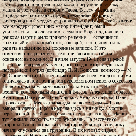
Туши девяти подстреленных коров погрузили в кузова,
машины тронулись в сторону Гдова. В лесу у деревни
Подборовье партизаны, предупрежденные о приезде
гитлеровцев в Смердье, устроили за.-саду. В короткой схватке
все мародеры (среди них майор-интендант) были
уничтожены. На очередном заседании бюро подпольного
райкома Партии было принято решение — оставшийся
колхозный и совхозный скот, лошадей, зерно, инвентарь
раздать населению иод сохранные записки. И это
ответственное решение население Гдовского района в
основном выполнило. В начале августа 1941 года за рекой
Плюссой, в деревне Каменке, был создан второй гдовский
партизанский отряд (командир П. И. Кошелев, комиссар — М.
Ф. Ополченный). Особенно активными боевыми действиями
отличалась в нем группа под руководством первого секретаря
Гдовского райкома комсомола Ивана Никитина. В нее
входили комсомольцы Анатолий Власов, Александр Гордеев,
Анатолий Пискунов, Яков Мал-ков, Анна Акинфова, Иван
Прокофьев. … Место для засады на шоссе Ляды — Гдов
выбрали удачно. Дорога ныряла здесь в низинку, а мостик
через лесной ручей давно был сожжен партизанами. Машины
тут снижали скорость, часто буксовали. На рассвете со
стороны Ляд послышался гул моторов, и вскоре в низинку
начали спускаться два грузовика. В их кузовах сидели
гитлеровцы. Никитин метнул гранату в первую машину,