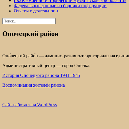
ГБУК «Военно-исторический музей Псковской области»
Федеральные данные и сборники информации
Отчеты о деятельности
Найти:
Опочецкий район
Опо́чецкий райо́н — административно-территориальная едини
Административный центр — город Опочка.
История Опочецкого района 1941-1945
Воспоминания жителей района
Сайт работает на WordPress