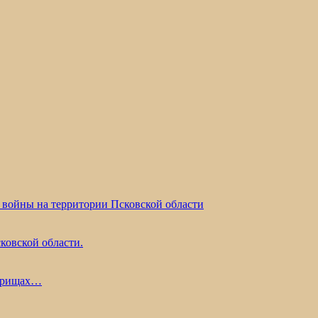
 войны на территории Псковской области
ковской области.
жарищах…