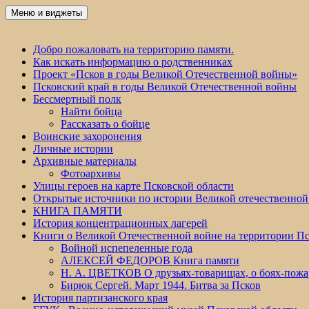
Перейти
Меню и виджеты
Победа 60
к
содержимому
Добро пожаловать на территорию памяти.
Как искать информацию о родственниках
Проект «Псков в годы Великой Отечественной войны»
Псковский край в годы Великой Отечественной войны
Бессмертный полк
Найти бойца
Рассказать о бойце
Воинские захоронения
Личные истории
Архивные материалы
Фотоархивы
Улицы героев на карте Псковской области
Открытые источники по истории Великой отечественной
КНИГА ПАМЯТИ
История концентрационных лагерей
Книги о Великой Отечественной войне на территории Пс
Войной испепеленные года
АЛЕКСЕЙ ФЕДОРОВ Книга памяти
Н. А. ЦВЕТКОВ О друзьях-товарищах, о боях-по
Бирюк Сергей. Март 1944. Битва за Псков
История партизанского края