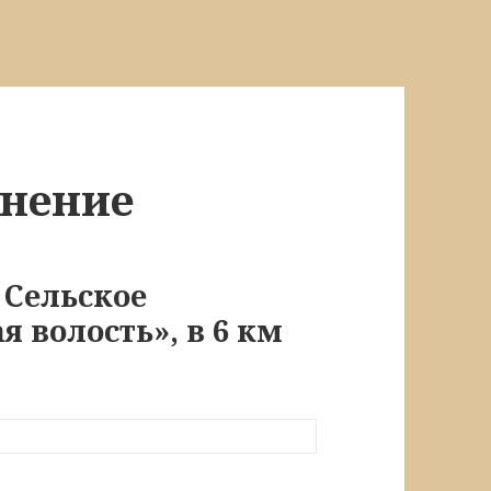
онение
 Сельское
 волость», в 6 км