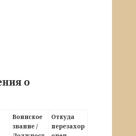
ения о
Воинское
Откуда
звание /
перезахор
Должност
онен