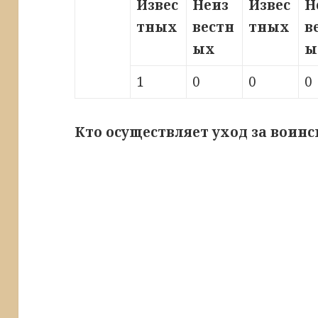
Извес
Неиз
Извес
Н
тных
вестн
тных
в
ых
ы
1
0
0
0
Кто осуществляет уход за воин