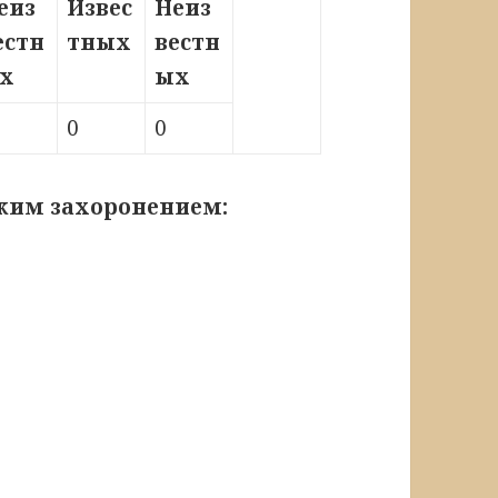
еиз
Извес
Неиз
естн
тных
вестн
х
ых
0
0
ским захоронением: