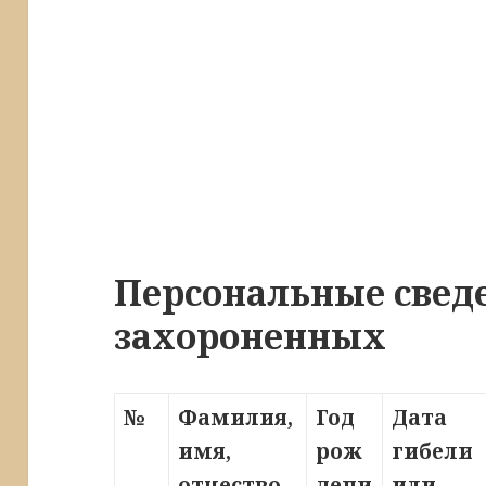
Персональные свед
захороненных
№
Фамилия,
Год
Дата
имя,
рож
гибели
отчество
дени
или