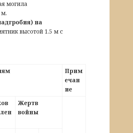
я могила
 м.
надгробия) на
тник высотой 1.5 м с
риям
Прим
ечан
ие
ков
Жертв
влен
войны