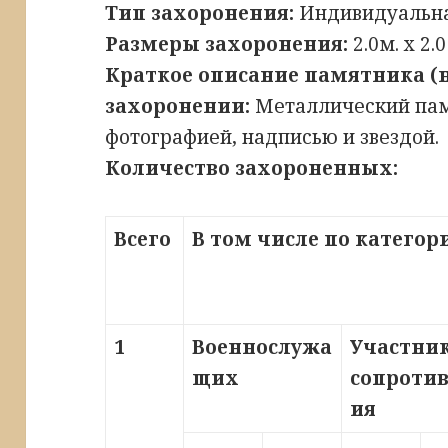
Тип захоронения:
Индивидуальна
Размеры захоронения:
2.0м. х 2.0
Краткое описание памятника (
захоронении:
Металлический памя
фотографией, надписью и звездой.
Количество захороненных:
Всего
В том числе по катего
1
Военнослужа
Участни
щих
сопроти
ия