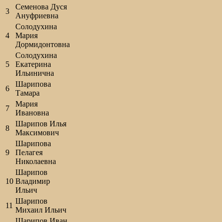
Семенова Дуся
3
Ануфриевна
Солодухина
4
Мария
Дормидонтовна
Солодухина
5
Екатерина
Ильинична
Шарипова
6
Тамара
Мария
7
Ивановна
Шарипов Илья
8
Максимович
Шарипова
9
Пелагея
Николаевна
Шарипов
10
Владимир
Ильич
Шарипов
11
Михаил Ильич
Шарипов Иван