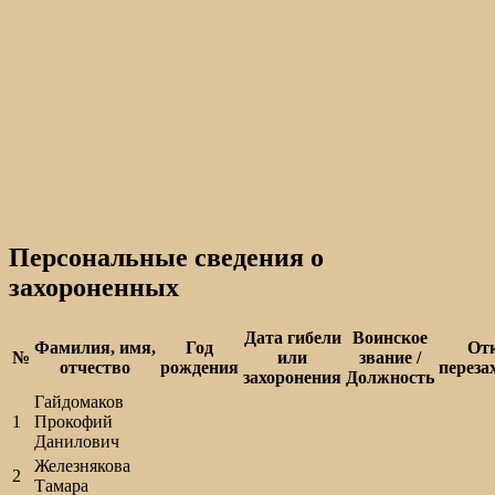
Персональные сведения о
захороненных
Дата гибели
Воинское
Фамилия, имя,
Год
От
№
или
звание /
отчество
рождения
переза
захоронения
Должность
Гайдомаков
1
Прокофий
Данилович
Железнякова
2
Тамара