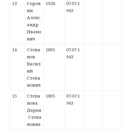
13
Сорок
1928
07.07.1
ин
943
Алекс
андр
Ивано
вич
14
Степа
1895
07.07.1
нов
943
Васил
ий
Степа
нович
15
Степа
1895
07.07.1
нова
943
Дарья
Степа
новна