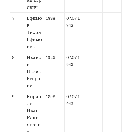
ай Егр
ович
7
Ефимо
1888
07.07.1
в
943
Тихон
Ефимо
вич
8
Ивано
1926
07.07.1
в
943
Павел
Егоро
вич
9
Кораб
1898
07.07.1
лев
943
Иван
Капит
онови
ч