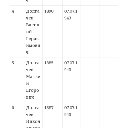
ч
4
Долга
1890
07.07.1
чев
943
Васил
ий
Герас
имови
ч
5
Долга
1885
07.07.1
чев
943
Матве
й
Егоро
вич
6
Долга
1887
07.07.1
чев
943
Никол