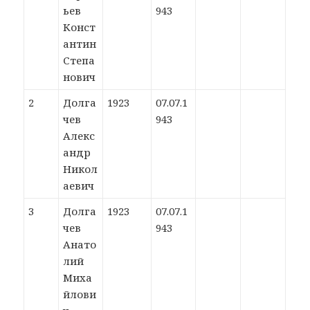
ьев
943
Конст
антин
Степа
нович
2
Долга
1923
07.07.1
чев
943
Алекс
андр
Никол
аевич
3
Долга
1923
07.07.1
чев
943
Анато
лий
Миха
йлови