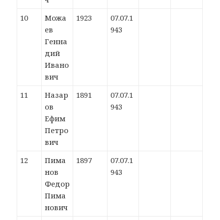
10
Можа
1923
07.07.1
ев
943
Генна
дий
Ивано
вич
11
Назар
1891
07.07.1
ов
943
Ефим
Петро
вич
12
Пима
1897
07.07.1
нов
943
Федор
Пима
нович