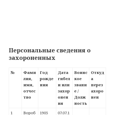
Персональные сведения о
захороненных
№
Фами
Год
Дата
Воинс
Откуд
лия,
рожде
гибел
кое
а
имя,
ния
и или
звани
перез
отчес
захор
е /
ахоро
тво
онен
Долж
нен
ия
ность
1
Вороб
1905
07.07.1