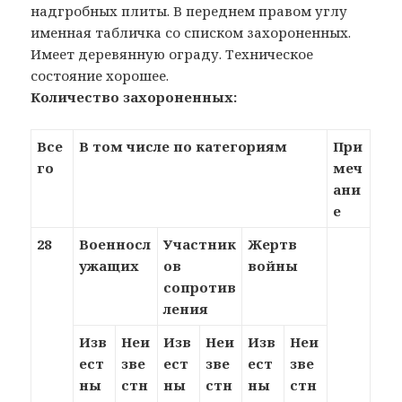
надгробных плиты. В переднем правом углу
именная табличка со списком захороненных.
Имеет деревянную ограду. Техническое
состояние хорошее.
Количество захороненных:
Все
В том числе по категориям
При
го
меч
ани
е
28
Военносл
Участник
Жертв
ужащих
ов
войны
сопротив
ления
Изв
Неи
Изв
Неи
Изв
Неи
ест
зве
ест
зве
ест
зве
ны
стн
ны
стн
ны
стн