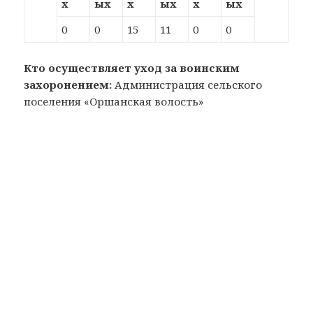
х
ых
х
ых
х
ых
0
0
15
11
0
0
Кто осуществляет уход за воинским
захоронением:
Администрация сельского
поселения «Оршанская волость»