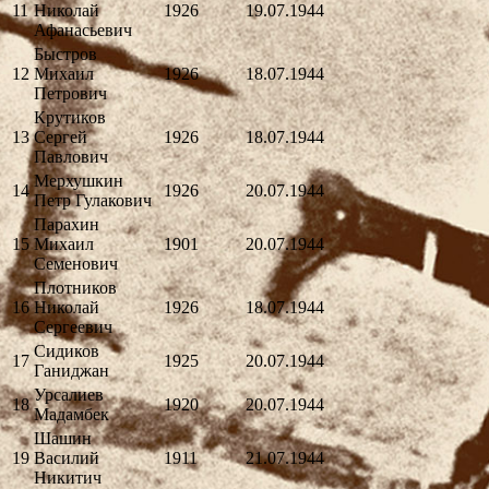
11
Николай
1926
19.07.1944
Афанасьевич
Быстров
12
Михаил
1926
18.07.1944
Петрович
Крутиков
13
Сергей
1926
18.07.1944
Павлович
Мерхушкин
14
1926
20.07.1944
Петр Гулакович
Парахин
15
Михаил
1901
20.07.1944
Семенович
Плотников
16
Николай
1926
18.07.1944
Сергеевич
Сидиков
17
1925
20.07.1944
Ганиджан
Урсалиев
18
1920
20.07.1944
Мадамбек
Шашин
19
Василий
1911
21.07.1944
Никитич