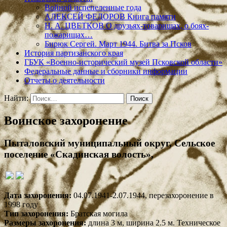
Войной испепеленные года
АЛЕКСЕЙ ФЕДОРОВ Книга памяти
Н. А. ЦВЕТКОВ О друзьях-товарищах, о боях-
пожарищах…
Бирюк Сергей. Март 1944. Битва за Псков
История партизанского края
ГБУК «Военно-исторический музей Псковской области»
Федеральные данные и сборники информации
Отчеты о деятельности
Найти:
Воинское захоронение
Пыталовский муниципальный округ, Сельское
поселение «Скадинская волость»,
Дата захоронения:
04.07.1941-2.07.1944, перезахоронение в
1998 году
Тип захоронения:
Братская могила
Размеры захоронения:
длина 3 м, ширина 2.5 м. Техническое