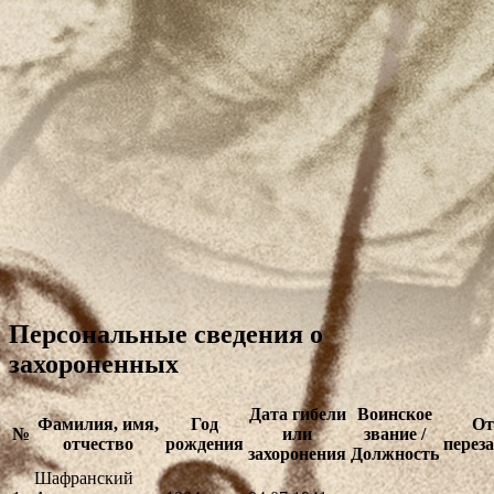
Персональные сведения о
захороненных
Дата гибели
Воинское
Фамилия, имя,
Год
От
№
или
звание /
отчество
рождения
перез
захоронения
Должность
Шафранский