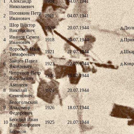
1
Александр
1904
04.07.1941
Николаевич
Посевкин Петр
2
1911
04.07.1941
Иванович
Шор Виктор
3
1920
20.07.1944
д.Дюл
Викторович
Иванов Семен
4
1918
20.07.1944
д.При
Иванович
Воробьев Иван
5
1921
21.07.1944
д.Шка
Тимофеевич
Зайцев Павел
6
1923
22.07.1944
д.Ков
Яковлевич
Чепрунов Петр
7
1926
19.07.1944
Васильевич
Амплеев
8
Николай
1924
20.07.1944
Семенович
Белогольский
9
Владимир
1926
18.07.1944
Федорович
Беседин Иван
10
1925
21.07.1944
Владимирович
Борисов