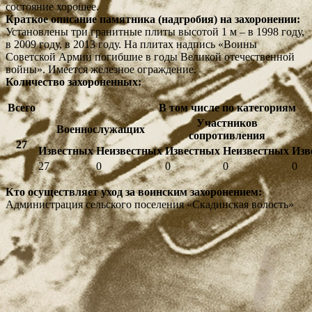
состояние хорошее.
Краткое описание памятника (надгробия) на захоронении:
Установлены три гранитные плиты высотой 1 м – в 1998 году,
в 2009 году, в 2013 году. На плитах надпись «Воины
Советской Армии погибшие в годы Великой отечественной
войны». Имеется железное ограждение.
Количество захороненных:
Всего
В том числе по категориям
Участников
Военнослужащих
сопротивления
27
Известных
Неизвестных
Известных
Неизвестных
Изв
27
0
0
0
0
Кто осуществляет уход за воинским захоронением:
Администрация сельского поселения «Скадинская волость»