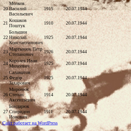
Молков
20
Василий
1915
20.07.1944
Васильевич
Кошаков
21
1910
20.07.1944
Поштук
Большин
22
Николай
1925
20.07.1944
Константинович
Мартынюк Петр
23
1926
20.07.1944
Степанович
Королев Иван
24
1925
20.07.1944
Михеевич
Саламатов
25
Федор
1925
20.07.1944
Захарович
Миронюк
26
Степан
1914
20.07.1944
Аксентьевич
Бондарюк
27
Спиридон
1911
20.07.1944
Ионович
Сайт работает на WordPress