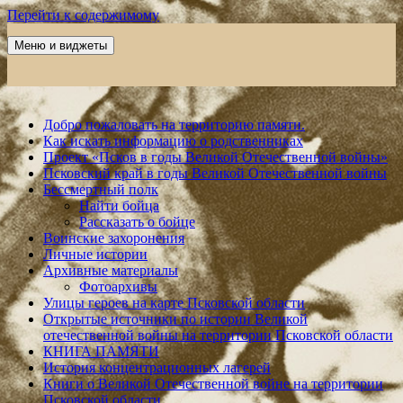
Перейти к содержимому
Меню и виджеты
Победа 60
Добро пожаловать на территорию памяти.
Как искать информацию о родственниках
Проект «Псков в годы Великой Отечественной войны»
Псковский край в годы Великой Отечественной войны
Бессмертный полк
Найти бойца
Рассказать о бойце
Воинские захоронения
Личные истории
Архивные материалы
Фотоархивы
Улицы героев на карте Псковской области
Открытые источники по истории Великой
отечественной войны на территории Псковской области
КНИГА ПАМЯТИ
История концентрационных лагерей
Книги о Великой Отечественной войне на территории
Псковской области.