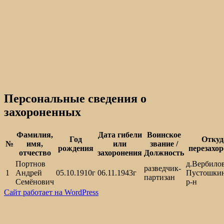
Персональные сведения о
захороненных
Фамилия,
Дата гибели
Воинское
Год
Откуд
№
имя,
или
звание /
рождения
перезахо
отчество
захоронения
Должность
Портнов
д.Вербилов
разведчик-
1
Андрей
05.10.1910г
06.11.1943г
Пустошки
партизан
Семёнович
р-н
Сайт работает на WordPress