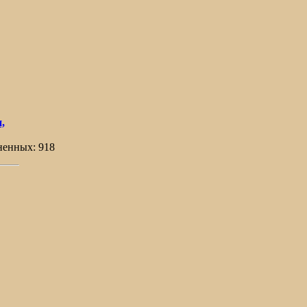
,
ненных: 918