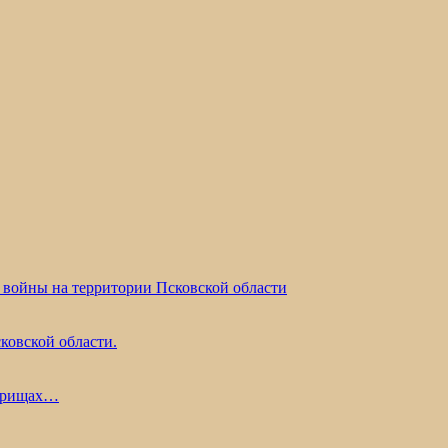
 войны на территории Псковской области
ковской области.
жарищах…