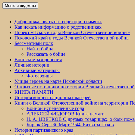
Перейти
Меню и виджеты
Победа 60
к
содержимому
Добро пожаловать на территорию памяти.
Как искать информацию о родственниках
Проект «Псков в годы Великой Отечественной войны»
Псковский край в годы Великой Отечественной войны
Бессмертный полк
Найти бойца
Рассказать о бойце
Воинские захоронения
Личные истории
Архивные материалы
Фотоархивы
Улицы героев на карте Псковской области
Открытые источники по истории Великой отечественной
КНИГА ПАМЯТИ
История концентрационных лагерей
Книги о Великой Отечественной войне на территории Пс
Войной испепеленные года
АЛЕКСЕЙ ФЕДОРОВ Книга памяти
Н. А. ЦВЕТКОВ О друзьях-товарищах, о боях-по
Бирюк Сергей. Март 1944. Битва за Псков
История партизанского края