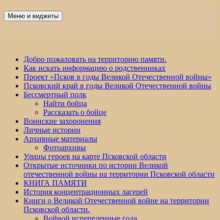
Перейти
к
Меню и виджеты
Победа 60
содержимому
Добро пожаловать на территорию памяти.
Как искать информацию о родственниках
Проект «Псков в годы Великой Отечественной войны»
Псковский край в годы Великой Отечественной войны
Бессмертный полк
Найти бойца
Рассказать о бойце
Воинские захоронения
Личные истории
Архивные материалы
Фотоархивы
Улицы героев на карте Псковской области
Открытые источники по истории Великой
отечественной войны на территории Псковской области
КНИГА ПАМЯТИ
История концентрационных лагерей
Книги о Великой Отечественной войне на территории
Псковской области.
Войной испепеленные года