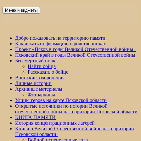
Перейти
к
Меню и виджеты
Победа 60
содержимому
Добро пожаловать на территорию памяти.
Как искать информацию о родственниках
Проект «Псков в годы Великой Отечественной войны»
Псковский край в годы Великой Отечественной войны
Бессмертный полк
Найти бойца
Рассказать о бойце
Воинские захоронения
Личные истории
Архивные материалы
Фотоархивы
Улицы героев на карте Псковской области
Открытые источники по истории Великой
отечественной войны на территории Псковской области
КНИГА ПАМЯТИ
История концентрационных лагерей
Книги о Великой Отечественной войне на территории
Псковской области.
Войной испепеленные года