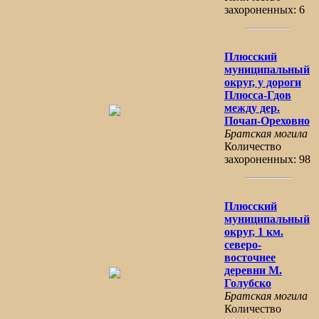
захороненных: 6
Плюсский
муниципальный
округ, у дороги
Плюсса-Гдов
между дер.
Почап-Ореховно
Братская могила
Количество
захороненных: 98
Плюсский
муниципальный
округ, 1 км.
северо-
восточнее
деревни М.
Голубско
Братская могила
Количество