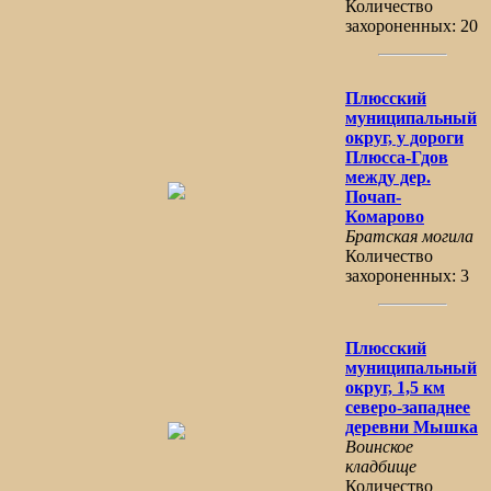
Количество
захороненных: 20
Плюсский
муниципальный
округ, у дороги
Плюсса-Гдов
между дер.
Почап-
Комарово
Братская могила
Количество
захороненных: 3
Плюсский
муниципальный
округ, 1,5 км
северо-западнее
деревни Мышка
Воинское
кладбище
Количество