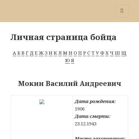
Победа 60
МЕНЮ
И
ВИДЖЕТЫ
Личная страница бойца
А
Б
В
Г
Д
Е
Ж
З
И
К
Л
М
Н
О
П
Р
С
Т
У
Ф
Х
Ч
Ш
Щ
Ю
Я
Мокин Василий Андреевич
Дата рождения:
1906
Дата смерти:
23.12.1943
Место захоронения: