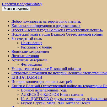
Перейти к содержимому
Меню и виджеты
Победа 60
Добро пожаловать на территорию памяти.
Как искать информацию о родственниках
Проект «Псков в годы Великой Отечественной войны»
Псковский край в годы Великой Отечественной войны
Бессмертный полк
Найти бойца
Рассказать о бойце
Воинские захоронения
Личные истории
Архивные материалы
Фотоархивы
Улицы героев на карте Псковской области
Открытые источники по истории Великой отечественной
КНИГА ПАМЯТИ
История концентрационных лагерей
Книги о Великой Отечественной войне на территории Пс
Войной испепеленные года
АЛЕКСЕЙ ФЕДОРОВ Книга памяти
Н. А. ЦВЕТКОВ О друзьях-товарищах, о боях-по
Бирюк Сергей. Март 1944. Битва за Псков