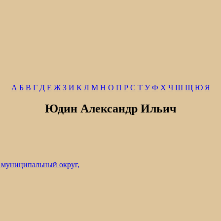
А
Б
В
Г
Д
Е
Ж
З
И
К
Л
М
Н
О
П
Р
С
Т
У
Ф
Х
Ч
Ш
Щ
Ю
Я
Юдин Александр Ильич
 муниципальный округ,