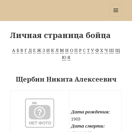
Победа 60
МЕНЮ
И
ВИДЖЕТЫ
Личная страница бойца
А
Б
В
Г
Д
Е
Ж
З
И
К
Л
М
Н
О
П
Р
С
Т
У
Ф
Х
Ч
Ш
Щ
Ю
Я
Щербин Никита Алексеевич
Дата рождения:
1903
Дата смерти: