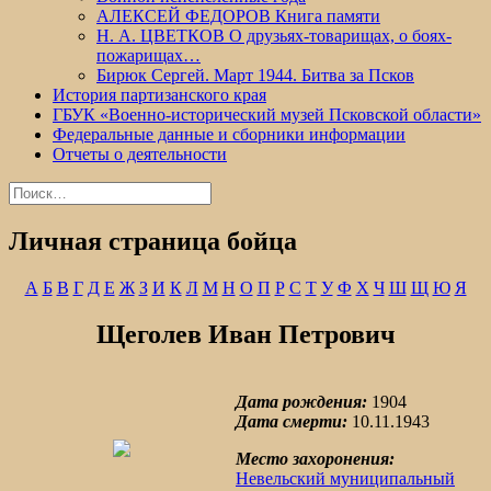
АЛЕКСЕЙ ФЕДОРОВ Книга памяти
Н. А. ЦВЕТКОВ О друзьях-товарищах, о боях-
пожарищах…
Бирюк Сергей. Март 1944. Битва за Псков
История партизанского края
ГБУК «Военно-исторический музей Псковской области»
Федеральные данные и сборники информации
Отчеты о деятельности
Найти:
Личная страница бойца
А
Б
В
Г
Д
Е
Ж
З
И
К
Л
М
Н
О
П
Р
С
Т
У
Ф
Х
Ч
Ш
Щ
Ю
Я
Щеголев Иван Петрович
Дата рождения:
1904
Дата смерти:
10.11.1943
Место захоронения:
Невельский муниципальный