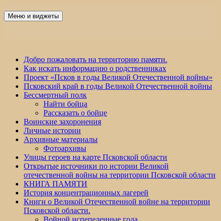
Перейти
к
Меню и виджеты
Победа 60
содержимому
Добро пожаловать на территорию памяти.
Как искать информацию о родственниках
Проект «Псков в годы Великой Отечественной войны»
Псковский край в годы Великой Отечественной войны
Бессмертный полк
Найти бойца
Рассказать о бойце
Воинские захоронения
Личные истории
Архивные материалы
Фотоархивы
Улицы героев на карте Псковской области
Открытые источники по истории Великой
отечественной войны на территории Псковской области
КНИГА ПАМЯТИ
История концентрационных лагерей
Книги о Великой Отечественной войне на территории
Псковской области.
Войной испепеленные года