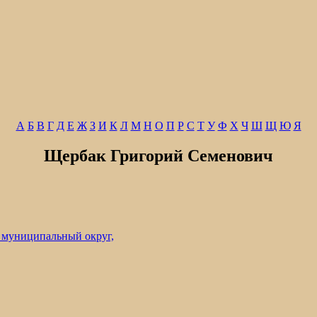
А
Б
В
Г
Д
Е
Ж
З
И
К
Л
М
Н
О
П
Р
С
Т
У
Ф
Х
Ч
Ш
Щ
Ю
Я
Щербак Григорий Семенович
 муниципальный округ,