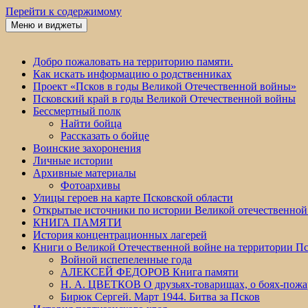
Перейти к содержимому
Меню и виджеты
Победа 60
Добро пожаловать на территорию памяти.
Как искать информацию о родственниках
Проект «Псков в годы Великой Отечественной войны»
Псковский край в годы Великой Отечественной войны
Бессмертный полк
Найти бойца
Рассказать о бойце
Воинские захоронения
Личные истории
Архивные материалы
Фотоархивы
Улицы героев на карте Псковской области
Открытые источники по истории Великой отечественной
КНИГА ПАМЯТИ
История концентрационных лагерей
Книги о Великой Отечественной войне на территории Пс
Войной испепеленные года
АЛЕКСЕЙ ФЕДОРОВ Книга памяти
Н. А. ЦВЕТКОВ О друзьях-товарищах, о боях-по
Бирюк Сергей. Март 1944. Битва за Псков