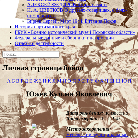
АЛЕКСЕЙ ФЕДОРОВ Книга памяти
Н. А. ЦВЕТКОВ О друзьях-товарищах, о боях-
пожарищах…
Бирюк Сергей. Март 1944. Битва за Псков
История партизанского края
ГБУК «Военно-исторический музей Псковской области»
Федеральные данные и сборники информации
Отчеты о деятельности
Найти:
Личная страница бойца
А
Б
В
Г
Д
Е
Ж
З
И
К
Л
М
Н
О
П
Р
С
Т
У
Ф
Х
Ч
Ш
Щ
Ю
Я
Южев Кузьма Яковлевич
Дата рождения:
неизвестно
Дата смерти:
11.11.1943
Место захоронения:
Невельский муниципальный