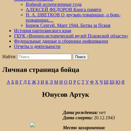
Войной испепеленные года
АЛЕКСЕЙ ФЕДОРОВ Книга памяти
Н. А. ЦВЕТКОВ О друзьях-товарищах, о боях-
пожарищах…
Бирюк Сергей. Март 1944. Битва за Псков
История партизанского края
ГБУК «Военно-исторический музей Псковской области»
Федеральные данные и сборники информации
Отчеты о деятельности
Найти:
Личная страница бойца
А
Б
В
Г
Д
Е
Ж
З
И
К
Л
М
Н
О
П
Р
С
Т
У
Ф
Х
Ч
Ш
Щ
Ю
Я
Юнусов Артук
Дата рождения:
нет
Дата смерти:
20.12.1943
Место захоронения: