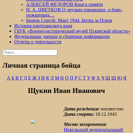
АЛЕКСЕЙ ФЕДОРОВ Книга памяти
Н. А. ЦВЕТКОВ О друзьях-товарищах, о боях-
пожарищах…
Бирюк Сергей. Март 1944. Битва за Псков
История партизанского края
ГБУК «Военно-исторический музей Псковской области»
Федеральные данные и сборники информации
Отчеты о деятельности
Найти:
Личная страница бойца
А
Б
В
Г
Д
Е
Ж
З
И
К
Л
М
Н
О
П
Р
С
Т
У
Ф
Х
Ч
Ш
Щ
Ю
Я
Щукин Иван Иванович
Дата рождения:
неизвестно
Дата смерти:
18.12.1943
Место захоронения:
Невельский муниципальный