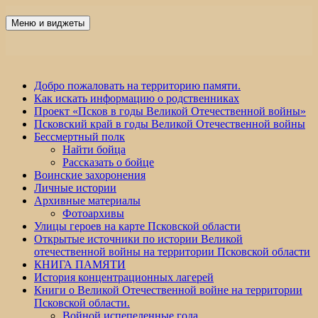
Перейти
к
Меню и виджеты
Победа 60
содержимому
Добро пожаловать на территорию памяти.
Как искать информацию о родственниках
Проект «Псков в годы Великой Отечественной войны»
Псковский край в годы Великой Отечественной войны
Бессмертный полк
Найти бойца
Рассказать о бойце
Воинские захоронения
Личные истории
Архивные материалы
Фотоархивы
Улицы героев на карте Псковской области
Открытые источники по истории Великой
отечественной войны на территории Псковской области
КНИГА ПАМЯТИ
История концентрационных лагерей
Книги о Великой Отечественной войне на территории
Псковской области.
Войной испепеленные года