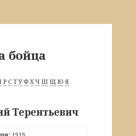
а бойца
П
Р
С
Т
У
Ф
Х
Ч
Ш
Щ
Ю
Я
ий Терентьевич
ия:
1919