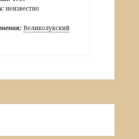
и:
неизвестно
онения:
Великолукский