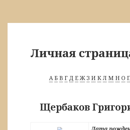
Личная страниц
А
Б
В
Г
Д
Е
Ж
З
И
К
Л
М
Н
О
Щербаков Григор
Дата рожден