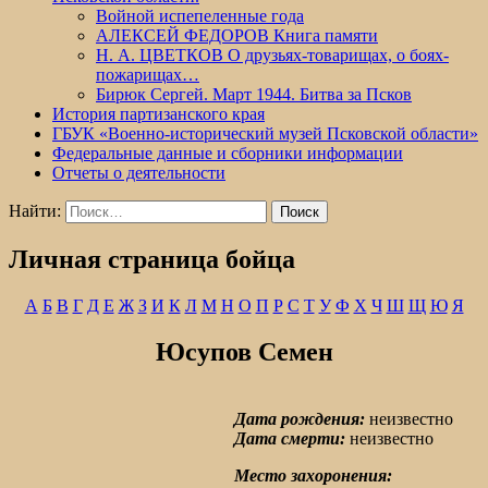
Войной испепеленные года
АЛЕКСЕЙ ФЕДОРОВ Книга памяти
Н. А. ЦВЕТКОВ О друзьях-товарищах, о боях-
пожарищах…
Бирюк Сергей. Март 1944. Битва за Псков
История партизанского края
ГБУК «Военно-исторический музей Псковской области»
Федеральные данные и сборники информации
Отчеты о деятельности
Найти:
Личная страница бойца
А
Б
В
Г
Д
Е
Ж
З
И
К
Л
М
Н
О
П
Р
С
Т
У
Ф
Х
Ч
Ш
Щ
Ю
Я
Юсупов Семен
Дата рождения:
неизвестно
Дата смерти:
неизвестно
Место захоронения: