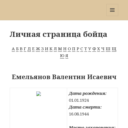
Победа 60
МЕНЮ
И
ВИДЖЕТЫ
Личная страница бойца
А
Б
В
Г
Д
Е
Ж
З
И
К
Л
М
Н
О
П
Р
С
Т
У
Ф
Х
Ч
Ш
Щ
Ю
Я
Емельянов Валентин Исаевич
Дата рождения:
01.01.1924
Дата смерти:
16.08.1944
Место захоронения: