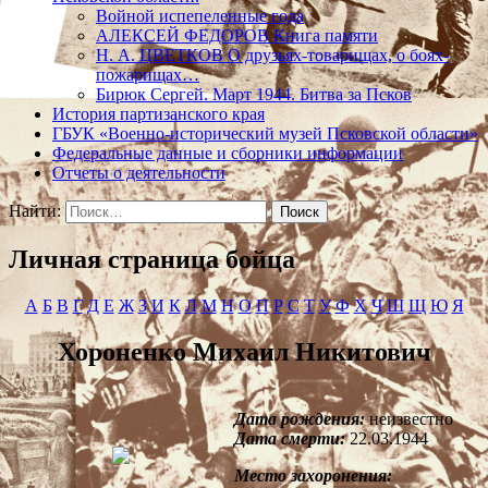
Войной испепеленные года
АЛЕКСЕЙ ФЕДОРОВ Книга памяти
Н. А. ЦВЕТКОВ О друзьях-товарищах, о боях-
пожарищах…
Бирюк Сергей. Март 1944. Битва за Псков
История партизанского края
ГБУК «Военно-исторический музей Псковской области»
Федеральные данные и сборники информации
Отчеты о деятельности
Найти:
Личная страница бойца
А
Б
В
Г
Д
Е
Ж
З
И
К
Л
М
Н
О
П
Р
С
Т
У
Ф
Х
Ч
Ш
Щ
Ю
Я
Хороненко Михаил Никитович
Дата рождения:
неизвестно
Дата смерти:
22.03.1944
Место захоронения: