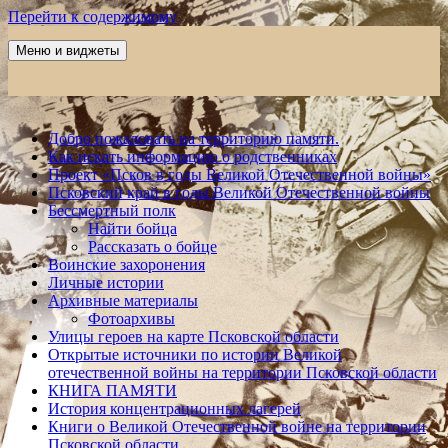
Перейти к содержимому
Меню и виджеты
Победа 60
Добро пожаловать на территорию памяти.
Как искать информацию о родственниках
Проект «Псков в годы Великой Отечественной войны»
Псковский край в годы Великой Отечественной войны
Бессмертный полк
Найти бойца
Рассказать о бойце
Воинские захоронения
Личные истории
Архивные материалы
Фотоархивы
Улицы героев на карте Псковской области
Открытые источники по истории Великой
отечественной войны на территории Псковской области
КНИГА ПАМЯТИ
История концентрационных лагерей
Книги о Великой Отечественной войне на территории
Псковской области.